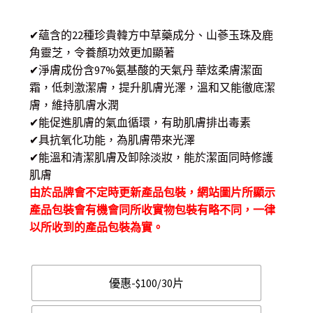
range:
✔蘊含的22種珍貴韓方中草藥成分、山蔘玉珠及鹿
$ 5.50
角靈芝，令養顏功效更加顯著
through
✔淨膚成份含97%氨基酸的天氣丹 華炫柔膚潔面
霜，低刺激潔膚，提升肌膚光澤，溫和又能徹底潔
$ 100.00
膚，維持肌膚水潤
✔能促進肌膚的氣血循環，有助肌膚排出毒素
✔具抗氧化功能，為肌膚帶來光澤
✔能溫和清潔肌膚及卸除淡妝，能於潔面同時修護
肌膚
由於品牌會不定時更新產品包裝，網站圖片所顯示
產品包裝會有機會同所收實物包裝有略不同，一律
以所收到的產品包裝為實。
優惠-$100/30片