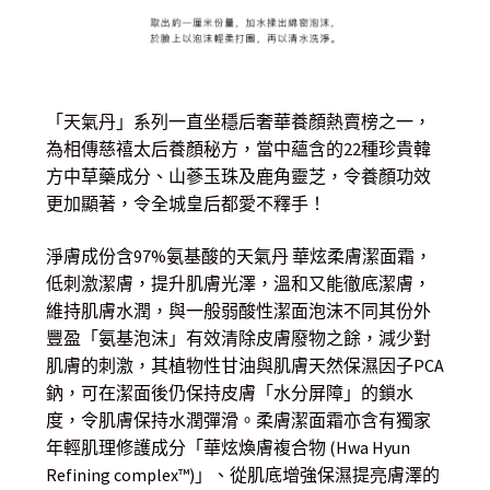
「天氣丹」系列一直坐穩后奢華養顏熱賣榜之一，
為相傳慈禧太后養顏秘方，當中蘊含的22種珍貴韓
方中草藥成分、山蔘玉珠及鹿角靈芝，令養顏功效
更加顯著，令全城皇后都愛不釋手！
淨膚成份含97%氨基酸的天氣丹 華炫柔膚潔面霜，
低刺激潔膚，提升肌膚光澤，溫和又能徹底潔膚，
維持肌膚水潤，與一般弱酸性潔面泡沫不同其份外
豐盈「氨基泡沫」有效清除皮膚廢物之餘，減少對
肌膚的刺激，其植物性甘油與肌膚天然保濕因子PCA
鈉，可在潔面後仍保持皮膚「水分屏障」的鎖水
度，令肌膚保持水潤彈滑。柔膚潔面霜亦含有獨家
年輕肌理修護成分「華炫煥膚複合物 (Hwa Hyun
Refining complex™)」、從肌底增強保濕提亮膚澤的