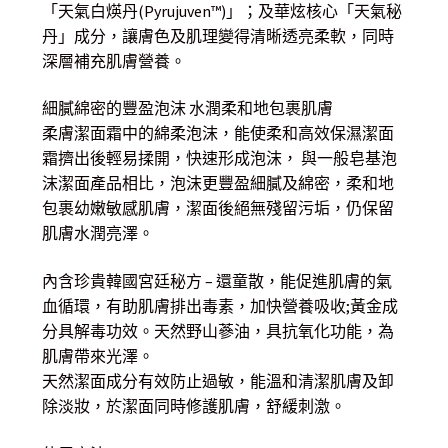
「天氣白煐丹(Pyrujuven™)」；及華炫核心「天氣秘
丹」成分，讓膚色及肌理變得清晰透亮柔軟，同時
深層補充肌膚營養。
細膩綿密的豐盈泡沫 水潤柔和地包裹肌膚
柔膚潔面霜中的綿柔泡沫，能使柔和高效保濕潔面
霜擠出後輕易揉開，快速形成泡沫， 與一般皂基泡
沫潔面產品相比，泡沫更豐盈細膩及綿密，柔和地
包裹幼嫩敏感肌膚，潔面後絕無殘留污垢，仍保留
肌膚水潤亮澤。
內含珍貴韓國宮廷秘方 – 還童散，能促進肌膚的氣
血循環，有助肌膚排出毒素，加快營養吸收;黃金成
分具解毒功效。天然野山蔘油，具抗氧化功能，為
肌膚帶來光澤。
天然潔面成分有效防止過敏，能溫和清潔肌膚及卸
除淡妝，於潔面同時修護肌膚，舒緩刺激。