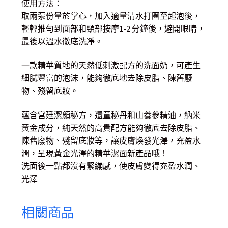
使用方法：
取兩泵份量於掌心，加入適量清水打圈至起泡後，
輕輕推勻到面部和頸部按摩1-2 分鐘後，避開眼睛，
最後以溫水徹底洗凈。
一款精華質地的天然低刺激配方的洗面奶，可產生
細膩豐富的泡沫，能夠徹底地去除皮脂、陳舊廢
物、殘留底妝。
蘊含宮廷潔顏秘方，還童秘丹和山養參精油，納米
黃金成分，純天然的高貴配方能夠徹底去除皮脂、
陳舊廢物、殘留底妝等，讓皮膚煥發光澤，充盈水
潤，呈現黃金光澤的精華潔面新產品哦！
洗面後一點都沒有緊繃感，使皮膚變得充盈水潤、
光澤
相關商品