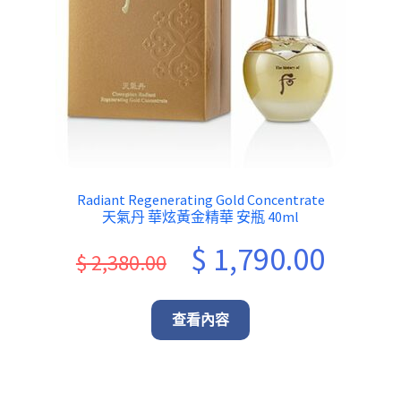
Radiant Regenerating Gold Concentrate
天氣丹 華炫黃金精華 安瓶 40ml
Original
Current
$
1,790.00
$
2,380.00
price
price
was:
is:
查看內容
$ 2,380.00.
$ 1,790.