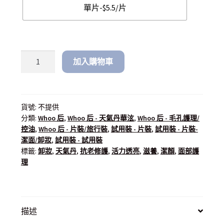
單片-$5.5/片
加入購物車
貨號:
不提供
分類:
Whoo 后
,
Whoo 后 - 天氣丹華泫
,
Whoo 后 - 毛孔護理/
控油
,
Whoo 后 - 片裝/旅行裝
,
試用裝 - 片裝
,
試用裝 - 片裝-
潔面/卸妝
,
試用裝 - 試用裝
標籤:
卸妝
,
天氣丹
,
抗老修護
,
活力透亮
,
滋養
,
潔顏
,
面部護
理
描述