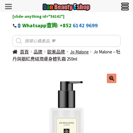
[slide-anything id="56142"]
Whatsapp查詢: +852
6142 9699
首頁
品牌
歐美品牌
Jo Malone
Jo Malone – 牡
丹與胭紅麂絨潤膚身體乳霜 250ml