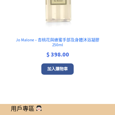
Jo Malone – 杏桃花與蜂蜜手部及身體沐浴凝膠
250ml
$
398.00
加入購物車
用戶專區