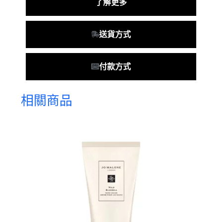
了解更多
送貨方式
付款方式
相關商品