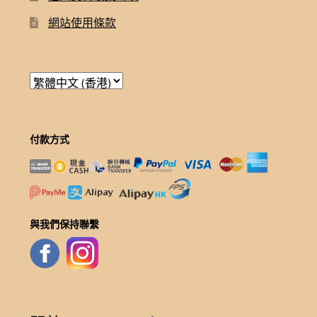
網站使用條款
付款方式
與我們保持聯繫