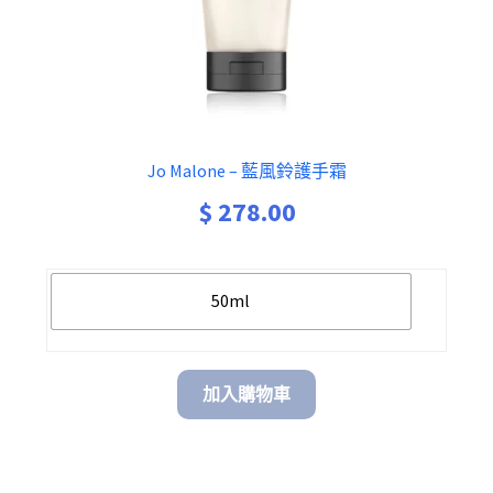
Jo Malone – 藍風鈴護手霜
$
278.00
50ml
加入購物車