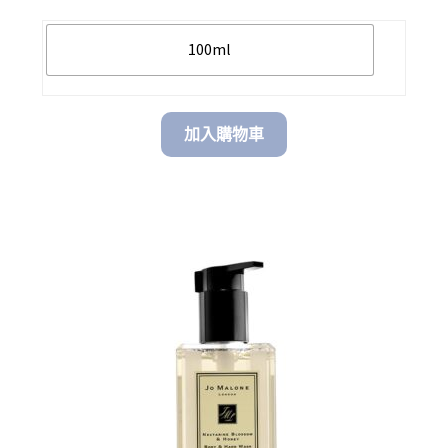
100ml
加入購物車