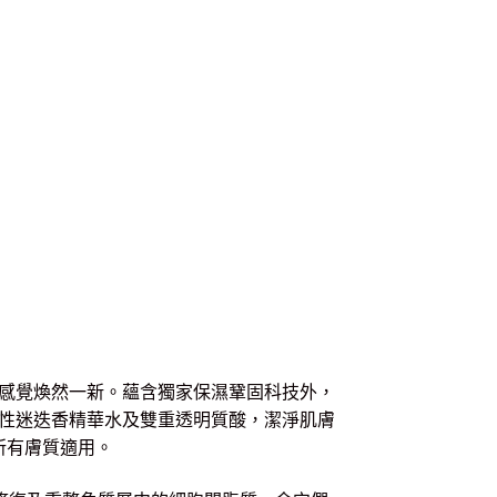
感覺煥然一新。蘊含獨家保濕鞏固科技外，
性迷迭香精華水及雙重透明質酸，潔淨肌膚
所有膚質適用。