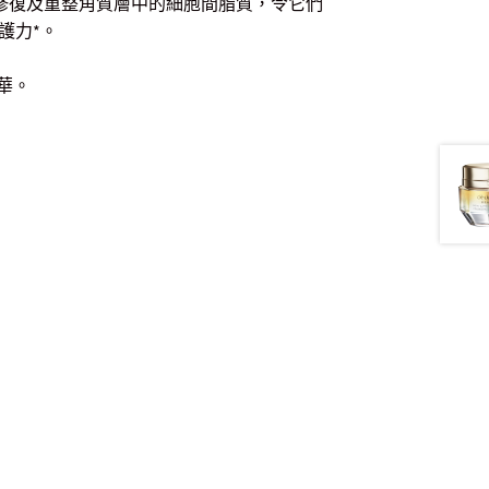
技，革命性修復及重整角質層中的細胞間脂質，令它們
護力*。
精華。