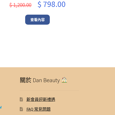
Original
Current
$
798.00
$
1,200.00
price
price
was:
is:
查看內容
$ 1,200.00.
$ 798.00.
關於 Dan Beauty
新會員迎新禮遇
FAQ 常見問題