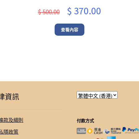
rent
Original
Current
$
370.00
$
500.00
e
price
price
was:
is:
查看內容
8.00.
$ 500.00.
$ 370.00.
律資訊
條款及細則
付款方式
私隱政策