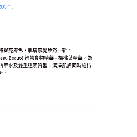
200ml
時提亮膚色，肌膚感覺煥然一新。
au Beauté 智慧食物精華 – 楊桃葉精華，為
精華水及雙重透明質酸，潔淨肌膚同時維持
*。