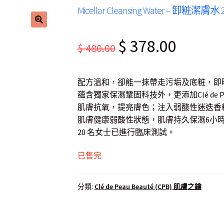
Micellar Cleansing Water – 卸粧潔膚水 
Original
Current
$
378.00
$
480.00
price
price
was:
is:
配方溫和，卻能一抹帶走污垢及底粧，即
$ 480.00.
$ 378.00.
蘊含獨家保濕鞏固科技外，更添加Clé de Pe
肌膚抗氧，提亮膚色；注入弱酸性迷迭香
肌膚健康弱酸性狀態，肌膚持久保濕6小時
20 名女士已進行臨床測試。
已售完
分類:
Clé de Peau Beauté (CPB) 肌膚之鑰