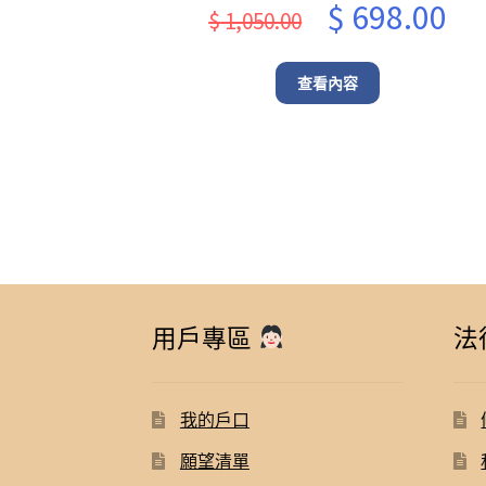
Original
Cur
$
698.00
$
1,050.00
price
pric
was:
is:
查看內容
$ 1,050.00.
$ 69
用戶專區
法
我的戶口
願望清單