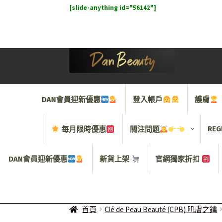
[slide-anything id="56142"]
Skip
Skip
to
to
navigation
content
DAN會員迎新優惠
登入帳戶
護膚
REG
每月限時優惠
關注問題
DAN會員迎新優惠
新貨上架
官網獨家折扣
首頁
Clé de Peau Beauté (CPB) 肌膚之鑰