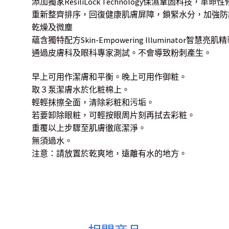
添加獨家ResiliLock Technology保濕鞏固科
重新整齊排序，回復健康肌膚屏障，鎖緊水分，加強防
乾燥及微塵
蘊含獨特配方Skin-Empowering Illuminator智慧亮肌
通過皮膚科及眼科專家測試。不會導致粉刺產生。
早上可用作潔膚和平衡。晚上可用作御粧。
取３泵潔膚水於化粧棉上。
輕輕抹擦全面，清除彩粧和污垢。
若要卸除眼粧，可輕按眼周片刻再拭去彩粧。
重覆以上步驟至肌膚徹底潔淨。
無須過水。
注意：請放置於乾爽地，遠離有水的地方。