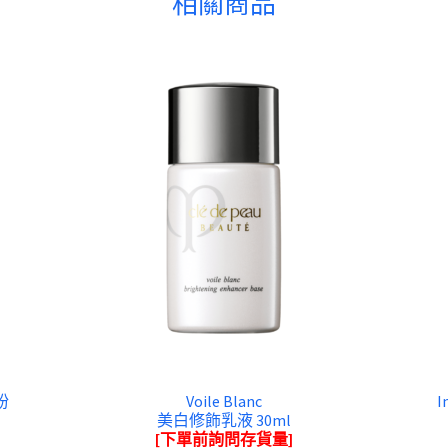
相關商品
粉
Voile Blanc
I
美白修飾乳液 30ml
[下單前詢問存貨量]