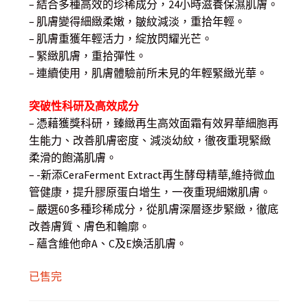
$ 6,000.00.
$ 3,980.00.
– 結合多種高效的珍稀成分，24小時滋養保濕肌膚。
– 肌膚變得細緻柔嫩，皺紋減淡，重拾年輕。
– 肌膚重獲年輕活力，綻放閃耀光芒。
– 緊緻肌膚，重拾彈性。
– 連續使用，肌膚體驗前所未見的年輕緊緻光華。
突破性科研及高效成分
– 憑藉獲獎科研，臻緻再生高效面霜有效昇華細胞再
生能力、改善肌膚密度、減淡幼紋，徹夜重現緊緻
柔滑的飽滿肌膚。
– -新添CeraFerment Extract再生酵母精華,維持微血
管健康，提升膠原蛋白增生，一夜重現細嫩肌膚。
– 嚴選60多種珍稀成分，從肌膚深層逐步緊緻，徹底
改善膚質、膚色和輪廓。
– 蘊含維他命A、C及E煥活肌膚。
已售完