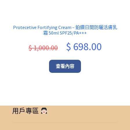
Protecetive Fortifying Cream – 鉑鑽日間防曬活膚乳
霜 50ml SPF25/PA+++
Original
Current
$
698.00
$
1,000.00
price
price
was:
is:
查看內容
$ 1,000.00.
$ 698.00.
用戶專區