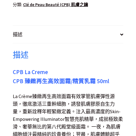
分類:
Clé de Peau Beauté (CPB) 肌膚之鑰
描述
描述
CPB La Creme
CPB 臻緻再生高效面霜/精質乳霜 50ml
La Crème臻緻再生高效面霜有效掌管肌膚彈性源
頭，徹底激活三重幹細胞，誘發肌膚膠原自生力
量，重新詮釋年輕緊緻定義。注入最高濃度的Skin-
Empowering Illuminator智慧亮肌精華，成就極致柔
滑、奢華無比的第八代殿堂級面霜。 一夜，為肌膚
細胞傾注最精純的珍貴養份；翌晨，肌膚體驗超乎