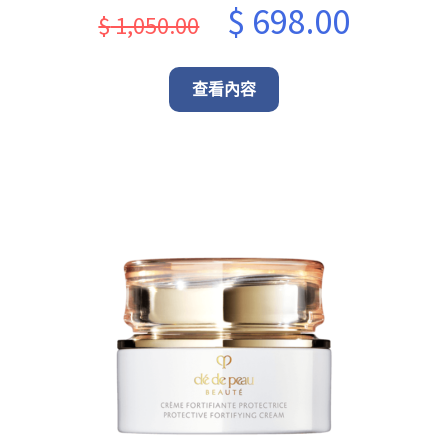
Original
Current
$
698.00
$
1,050.00
price
price
was:
is:
查看內容
$ 1,050.00.
$ 698.00.