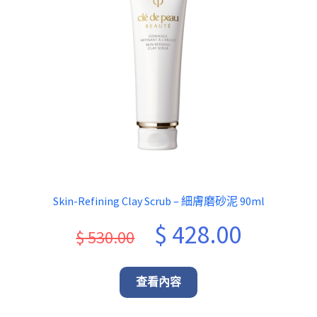
Skin-Refining Clay Scrub – 細膚磨砂泥 90ml
Original
Current
$
428.00
$
530.00
price
price
was:
is:
查看內容
$ 530.00.
$ 428.00.