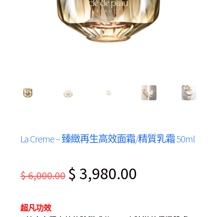
La Creme – 臻緻再生高效面霜/精質乳霜 50ml
Original
Current
$
3,980.00
$
6,000.00
price
price
was:
is:
超凡功效