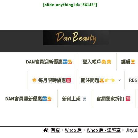
[slide-anything id="56142"]
Skip
Skip
to
to
navigation
content
DAN會員迎新優惠
登入帳戶
護膚
REG
每月限時優惠
關注問題
DAN會員迎新優惠
新貨上架
官網獨家折扣
首頁
Whoo 后
Whoo 后 - 津率享
Jinyu