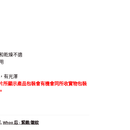
和乾燥不適
.
用
，有光澤
片所顯示產品包裝會有機會同所收實物包裝
。
享
,
Whoo 后 - 緊緻/皺紋