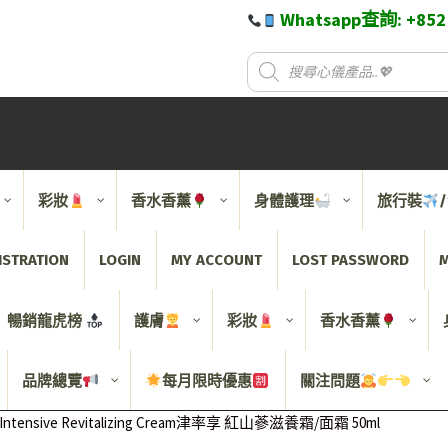
Whatsapp查詢: +85
彩妝
香水香薰
身體護理
旅行裝
ISTRATION
LOGIN
MY ACCOUNT
LOST PASSWORD
M
暢銷龍虎榜
護膚
彩妝
香水香薰
品牌總覽
每月限時優惠
關注問題
l Intensive Revitalizing Cream津率享 紅山蔘滋養霜/面霜 50ml