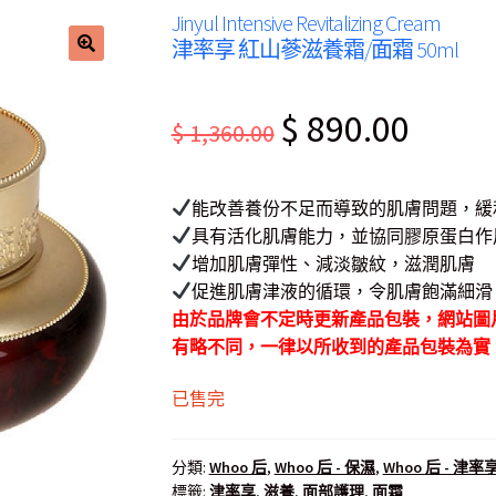
Jinyul Intensive Revitalizing Cream
津率享 紅山蔘滋養霜/面霜 50ml
Original
Current
$
890.00
$
1,360.00
price
price
was:
is:
能改善養份不足而導致的肌膚問題，緩
$ 1,360.00.
$ 890.00
具有活化肌膚能力，並協同膠原蛋白作
增加肌膚彈性、減淡皺紋，滋潤肌膚
促進肌膚津液的循環，令肌膚飽滿細滑
由於品牌會不定時更新產品包裝，網站圖
有略不同，一律以所收到的產品包裝為實
已售完
分類:
Whoo 后
,
Whoo 后 - 保濕
,
Whoo 后 - 津率
標籤:
津率享
,
滋養
,
面部護理
,
面霜