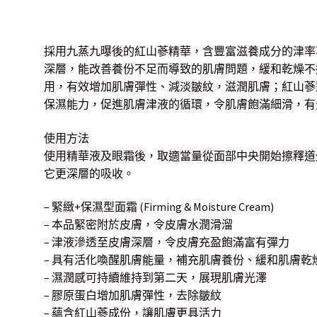
採用九蒸九曝後的紅山蔘精華，含豐富滋養成分的津率
深層，能改善養份不足而導致的肌膚問題，緩和乾燥不
用，有效增加肌膚彈性、減淡皺紋，滋潤肌膚；紅山蔘
保濕能力，促進肌膚津液的循環，令肌膚飽滿細滑，有
使用方法
使用精華液及眼霜後，取適當量從面部中央開始擦釋道
它更深層的吸收。
– 緊緻+保濕型面霜 (Firming & Moisture Cream)
– 本品緊密附於皮膚，令皮膚水潤滑溜
– 津液滲透至皮膚深層，令皮膚充盈飽滿富有彈力
– 具有活化喚醒肌膚能量，補充肌膚養份、緩和肌膚乾
– 濕潤感可持續維持到第二天，展現肌膚光澤
– 膠原蛋白增加肌膚彈性，去除皺紋
– 蘊含紅山蔘成份，讓肌膚更具活力