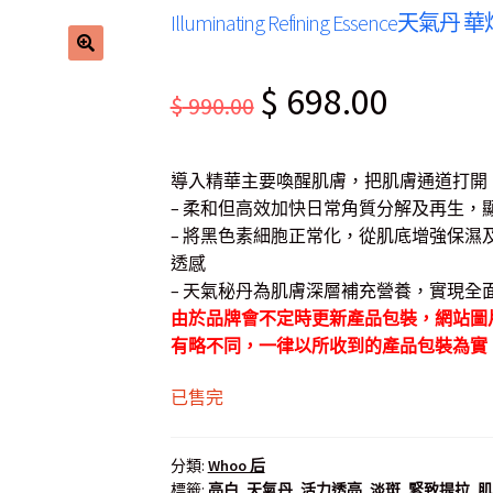
Illuminating Refining Essenc
Original
Current
$
698.00
$
990.00
price
price
was:
is:
導入精華主要喚醒肌膚，把肌膚通道打開
$ 990.00.
$ 698.00.
– 柔和但高效加快日常角質分解及再生，
– 將黑色素細胞正常化，從肌底增強保
透感
– 天氣秘丹為肌膚深層補充營養，實現全
由於品牌會不定時更新產品包裝，網站圖
有略不同，一律以所收到的產品包裝為實
已售完
分類:
Whoo 后
標籤:
亮白
,
天氣丹
,
活力透亮
,
淡斑
,
緊致提拉
,
肌