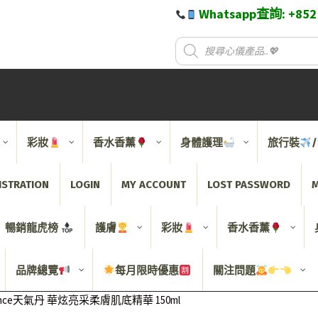
Whatsapp查詢: +85
彩妝
香水香薰
身體護理
旅行裝
ISTRATION
LOGIN
MY ACCOUNT
LOST PASSWORD
M
暢銷龍虎榜
護膚
彩妝
香水香薰
品牌總覽
每月限時優惠
關注問題
ng Essence天氣丹 華炫亮采柔膚肌底精華 150ml