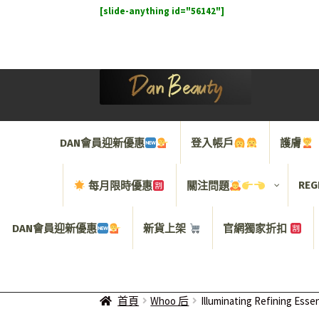
[slide-anything id="56142"]
Skip
Skip
to
to
navigation
content
DAN會員迎新優惠
登入帳戶
護膚
REG
每月限時優惠
關注問題
DAN會員迎新優惠
新貨上架
官網獨家折扣
首頁
Whoo 后
Illuminating Refini