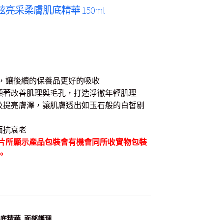
e天氣丹 華炫亮采柔膚肌底精華 150ml
，讓後續的保養品更好的吸收
顯著改善肌理與毛孔，打造淨徹年輕肌理
濕及提亮膚澤，讓肌膚透出如玉石般的白皙剔
面抗衰老
片所顯示產品包裝會有機會同所收實物包裝
。
底精華
,
面部護理