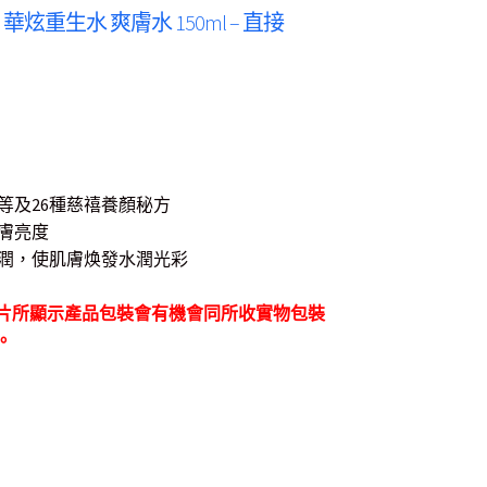
 – 天氣丹 華炫重生水 爽膚水 150ml – 直接
等及26種慈禧養顏秘方
膚亮度
潤，使肌膚焕發水潤光彩
片所顯示產品包裝會有機會同所收實物包裝
。