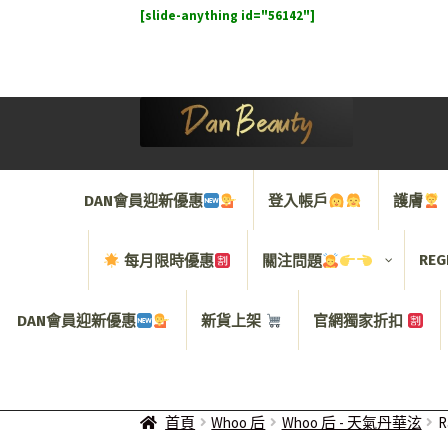
[slide-anything id="56142"]
Skip
Skip
to
to
navigation
content
DAN會員迎新優惠
登入帳戶
護膚
REG
每月限時優惠
關注問題
DAN會員迎新優惠
新貨上架
官網獨家折扣
首頁
Whoo 后
Whoo 后 - 天氣丹華泫
R