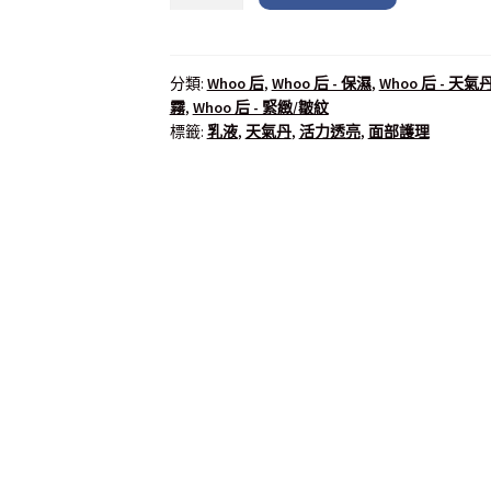
分類:
Whoo 后
,
Whoo 后 - 保濕
,
Whoo 后 - 天
霧
,
Whoo 后 - 緊緻/皺紋
標籤:
乳液
,
天氣丹
,
活力透亮
,
面部護理