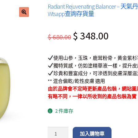
Radiant Rejuvenating Balancer
Wtsapp查詢存貨量
Original
Current
$
348.00
$
680.00
price
price
was:
is:
使用山参，玉珠，鹿茸粉骨，黄金紫杉
$ 680.00.
$ 348.00.
獨特質感，仿如塗精華液一樣，提升皮
珍貴和豐富成分，可滲透到皮膚深層滋
** 混合偏乾/乾性皮膚 適用
由於品牌會不定時更新產品包裝，網站圖
有略不同，一律以所收到的產品包裝為實
2 件庫存
加入購物車