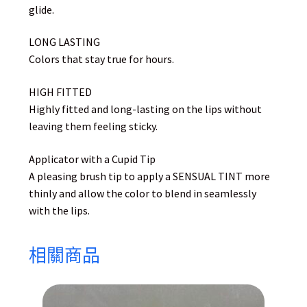
glide.
LONG LASTING
Colors that stay true for hours.
HIGH FITTED
Highly fitted and long-lasting on the lips without
leaving them feeling sticky.
Applicator with a Cupid Tip
A pleasing brush tip to apply a SENSUAL TINT more
thinly and allow the color to blend in seamlessly
with the lips.
相關商品