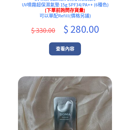
UV噴霧超保濕氣墊 15g SPF34/PA++ (6種色)
[下單前詢問存貨量]
可以單配Refill(價格另議)
Original
Current
$
280.00
$
330.00
price
price
was:
is:
查看內容
$ 330.00.
$ 280.00.