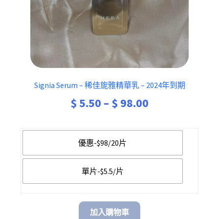
Signia Serum – 稀佳旎雅精華乳 – 2024年到期
Price
$
5.50
–
$
98.00
range:
$ 5.50
優惠-$98/20片
through
單片-$5.5/片
$ 98.00
加入購物車