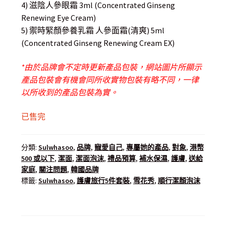
4) 滋陰人參眼霜 3ml (Concentrated Ginseng
Renewing Eye Cream)
5) 禦時緊顏參養乳霜 人參面霜(清爽) 5ml
(Concentrated Ginseng Renewing Cream EX)
*由於品牌會不定時更新產品包裝，網站圖片所顯示
產品包裝會有機會同所收實物包裝有略不同，一律
以所收到的產品包裝為實。
已售完
分類:
Sulwhasoo
,
品牌
,
寵愛自己
,
專屬她的產品
,
對象
,
港幣
500 或以下
,
潔面
,
潔面泡沫
,
禮品預算
,
補水保濕
,
護膚
,
送給
家庭
,
關注問題
,
韓國品牌
標籤:
Sulwhasoo
,
護膚旅行5件套裝
,
雪花秀
,
順行潔顏泡沫