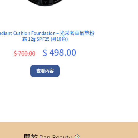
adiant Cushion Foundation – 光采奢華氣墊粉
霜 12g SPF25 (#I10色)
Original
Current
$
498.00
$
700.00
price
price
was:
is:
查看內容
$ 700.00.
$ 498.00.
關於 Dan Beauty