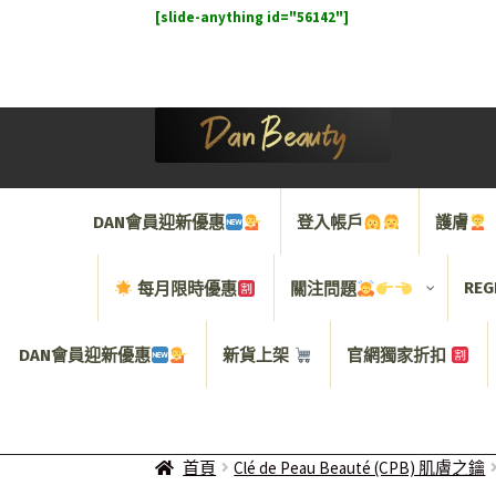
[slide-anything id="56142"]
Skip
Skip
to
to
navigation
content
DAN會員迎新優惠
登入帳戶
護膚
REG
每月限時優惠
關注問題
DAN會員迎新優惠
新貨上架
官網獨家折扣
首頁
Clé de Peau Beauté (CPB) 肌膚之鑰