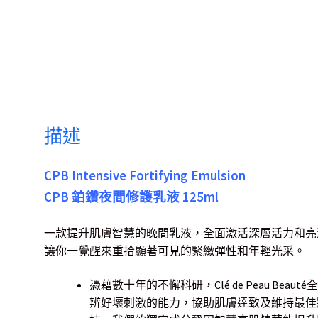
描述
CPB Intensive Fortifying Emulsion
CPB 鉑鑽夜間修護乳液 125ml
一款提升肌膚智慧的晚間乳液，全面激活深層活力和亮
讓你一覺醒來重拾顯著可見的緊緻彈性和年輕光采。
憑藉數十年的不懈科研，Clé de Peau Be
辨好壞刺激的能力，協助肌膚達致及維持最佳