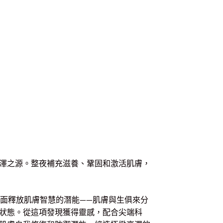
澤之源。整夜補充滋養、鞏固和激活肌膚，
auté全面釋放肌膚智慧的潛能——肌膚與生俱來分
狀態。從這項發現獲得靈感，配合尖端科