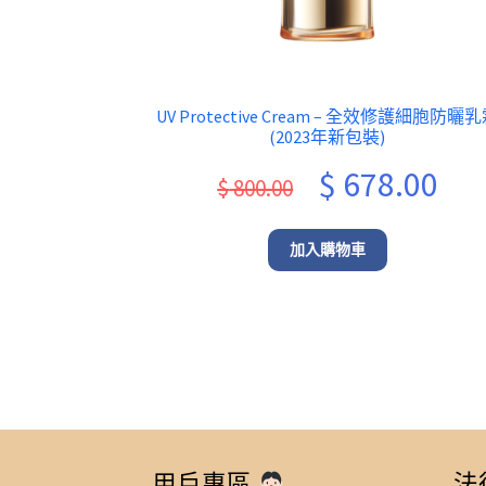
UV Protective Cream – 全效修護細胞防曬
(2023年新包裝)
Original
Curr
$
678.00
$
800.00
price
pric
was:
is:
加入購物車
$ 800.00.
$ 678
用戶專區
法