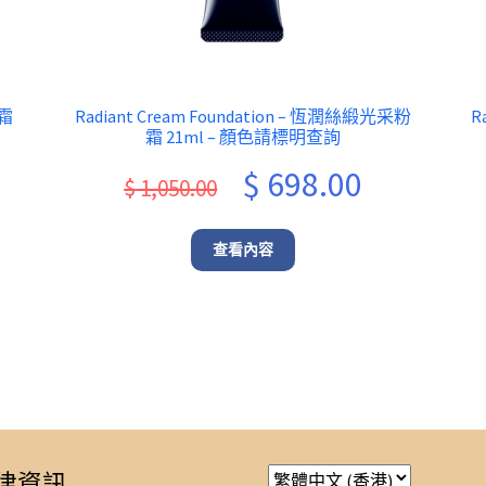
乳霜
Radiant Cream Foundation – 恆潤絲緞光采粉
R
霜 21ml – 顏色請標明查詢
ent
Original
Current
$
698.00
$
1,050.00
e
price
price
was:
is:
查看內容
.00.
$ 1,050.00.
$ 698.00.
律資訊