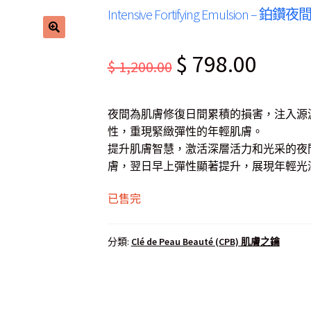
Intensive Fortifying Emulsion – 
Original
Current
$
798.00
$
1,200.00
price
price
was:
is:
夜間為肌膚修復日間累積的損害，注入源
$ 1,200.00.
$ 798.00
性，重現緊緻彈性的年輕肌膚。
提升肌膚智慧，激活深層活力和光采的夜
膚，翌日早上彈性顯著提升，展現年輕光
已售完
分類:
Clé de Peau Beauté (CPB) 肌膚之鑰