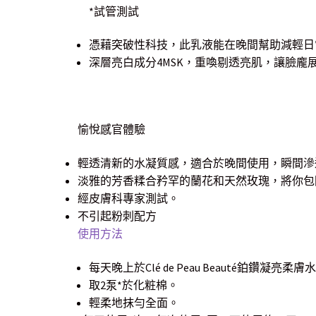
*試管測試
憑藉突破性科技，此乳液能在晚間幫助減輕日
深層亮白成分4MSK，重喚剔透亮肌，讓臉龐
愉悅感官體驗
輕透清新的水凝質感，適合於晚間使用，瞬間滲
淡雅的芳香糅合矜罕的蘭花和天然玫瑰，將你包
經皮膚科專家測試。
不引起粉刺配方
使用方法
每天晚上於Clé de Peau Beauté鉑鑽凝
取2泵*於化粧棉。
輕柔地抹勻全面。