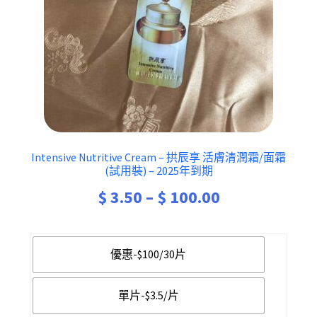
Intensive Nutritive Cream – 拱辰享 活膚清潤霜/面霜
(試用裝) – 2025年到期
Price
$
3.50
–
$
100.00
range:
$ 3.50
優惠-$100/30片
through
單片-$3.5/片
$ 100.00