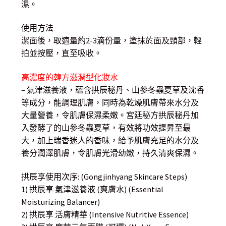
濕。
使用方法
潔面後，取適量約2-3滴份量，塗抹於面及頸部，輕
拍並按壓，直至吸收。
高濃度的韓方滋潤型化妝水
– 氣津滋養液，蘊含拱辰秘丹、山參冬蟲夏草及沈香
等成分，能調理肌膚，同時為乾燥肌膚帶來水分及
大量營養，令肌膚保濕柔嫩。宮廷秘方拱辰秘丹加
入發酵了的山參冬蟲夏草，有效將功效提昇至最
大，加上瑞香迷人的香味，給予肌膚充足的水分及
養分潤澤肌膚，令肌膚光滑幼嫩，持久清爽保濕。
拱辰享使用次序: (Gongjinhyang Skincare Steps)
1) 拱辰享 氣津滋養液 (爽膚水) (Essential
Moisturizing Balancer)
2) 拱辰享 活膚精華 (Intensive Nutritive Essence)