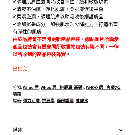
✔調理肌膚血氣同時改善彈性，緩和敏感現象
$ 390.00.
$ 268.00.
✔清爽不油膩，淨化肌膚，令肌膚恢復平衡
✔柔滑滋潤，調理肌膚以助吸收後續護膚品
✔添加沉香成分，加強肌水升火降能力，打造出富
有彈性的肌膚
由於品牌會不定時更新產品包裝，網站圖片所顯示
產品包裝會有機會同所收實物包裝有略不同，一律
以所收到的產品包裝為實。
已售完
分類:
Whoo 后
,
Whoo 后 - 拱辰享(基礎)
,
WHOO 后 - 爽膚水/
噴霧
標籤:
彈力活膚
,
拱辰享
,
面部護理
,
養膚水
描述