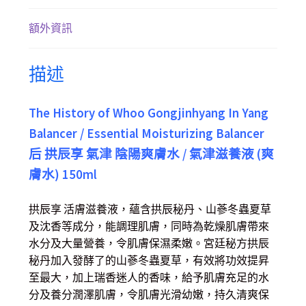
額外資訊
描述
The History of Whoo Gongjinhyang In Yang
Balancer / Essential Moisturizing Balancer
后 拱辰享 氣津 陰陽爽膚水 / 氣津滋養液 (爽
膚水) 150ml
拱辰享 活膚滋養液，蘊含拱辰秘丹、山蔘冬蟲夏草
及沈香等成分，能調理肌膚，同時為乾燥肌膚帶來
水分及大量營養，令肌膚保濕柔嫩。宮廷秘方拱辰
秘丹加入發酵了的山蔘冬蟲夏草，有效將功效提昇
至最大，加上瑞香迷人的香味，給予肌膚充足的水
分及養分潤澤肌膚，令肌膚光滑幼嫩，持久清爽保