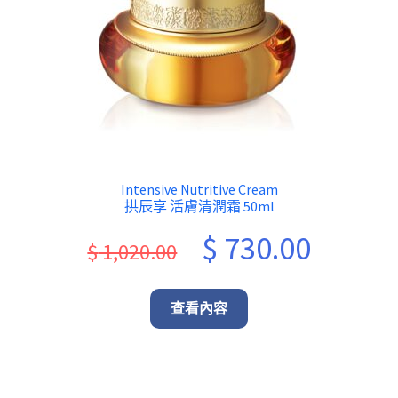
Intensive Nutritive Cream
拱辰享 活膚清潤霜 50ml
Original
Current
$
730.00
$
1,020.00
price
price
was:
is:
查看內容
$ 1,020.00.
$ 730.00.