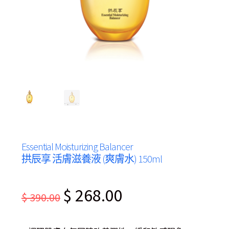
Essential Moisturizing Balancer
拱辰享 活膚滋養液 (爽膚水) 150ml
Original
Current
$
268.00
$
390.00
price
price
was:
is: