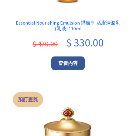
Essential Nourishing Emulsion 拱辰享 活膚清潤乳
(乳液) 110ml
Original
Current
$
330.00
$
470.00
price
price
was:
is:
查看內容
$ 470.00.
$ 330.00.
預訂查詢