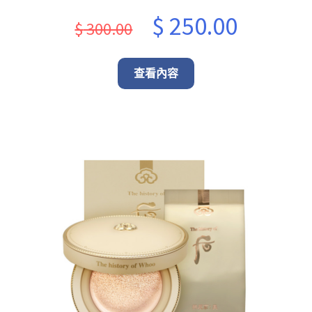
Original
Current
$
250.00
$
300.00
price
price
was:
is:
查看內容
$ 300.00.
$ 250.00.