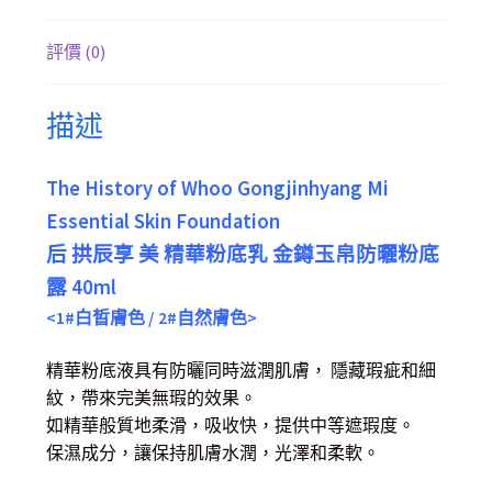
評價 (0)
描述
The History of Whoo Gongjinhyang Mi
Essential Skin Foundation
后 拱辰享 美 精華粉底乳 金鐏玉帛防曬粉底
露 40ml
<1#白晳膚色 / 2#自然膚色>
精華粉底液具有防曬同時滋潤肌膚， 隱藏瑕疵和細
紋，帶來完美無瑕的效果。
如精華般質地柔滑，吸收快，提供中等遮瑕度。
保濕成分，讓保持肌膚水潤，光澤和柔軟。