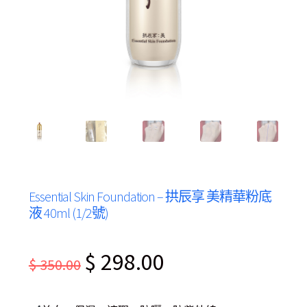
Essential Skin Foundation – 拱辰享 美精華粉底
液 40ml (1/2號)
Original
Current
$
298.00
$
350.00
price
price
was:
is: