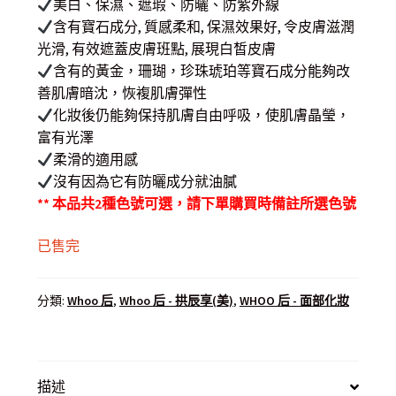
美白、保濕、遮瑕、防曬、防紫外線
$ 350.00.
$ 298.00.
含有寶石成分, 質感柔和, 保濕效果好, 令皮膚滋潤
光滑, 有效遮蓋皮膚班點, 展現白皙皮膚
含有的黃金，珊瑚，珍珠琥珀等寶石成分能夠改
善肌膚暗沈，恢複肌膚彈性
化妝後仍能夠保持肌膚自由呼吸，使肌膚晶瑩，
富有光澤
柔滑的適用感
沒有因為它有防曬成分就油膩
** 本品共2種色號可選，請下單購買時備註所選色號
已售完
分類:
Whoo 后
,
Whoo 后 - 拱辰享(美)
,
WHOO 后 - 面部化妝
描述