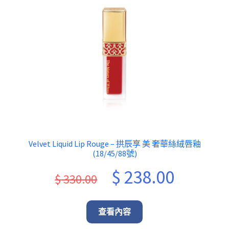
Velvet Liquid Lip Rouge – 拱辰享 美 奢華絲絨唇釉
(18/45/88號)
Original
Current
$
238.00
$
330.00
price
price
was:
is:
查看內容