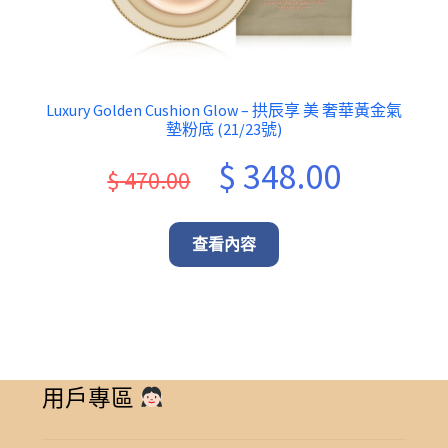
Luxury Golden Cushion Glow – 拱辰享 美 奢華黃金氣
墊粉底 (21/23號)
Original
Current
$
348.00
$
470.00
price
price
was:
is:
查看內容
$ 470.00.
$ 348.00.
用戶專區