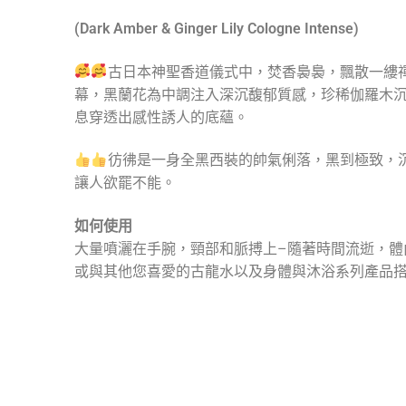
(Dark Amber & Ginger Lily Cologne Intense)
古日本神聖香道儀式中，焚香裊裊，飄散一縷
幕，黑蘭花為中調注入深沉馥郁質感，珍稀伽羅木
息穿透出感性誘人的底蘊。
彷彿是一身全黑西裝的帥氣俐落，黑到極致，
讓人欲罷不能。
如何使用
大量噴灑在手腕，頸部和脈搏上–隨著時間流逝，體
或與其他您喜愛的古龍水以及身體與沐浴系列產品