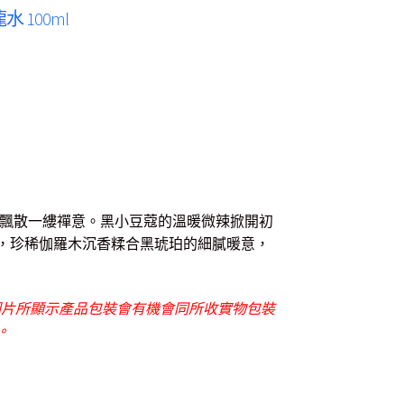
水 100ml
飄散一縷禪意。黑小豆蔻的溫暖微辣掀開初
，珍稀伽羅木沉香糅合黑琥珀的細膩暖意，
圖片所顯示產品包裝會有機會同所收實物包裝
。