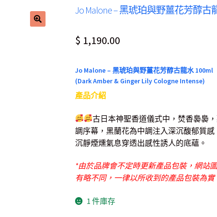
Jo Malone – 黑琥珀與野薑花芳醇古龍
$
1,190.00
Jo Malone – 黑琥珀與野薑花芳醇古龍水 100ml
(Dark Amber & Ginger Lily Cologne Intense)
產品介紹
古日本神聖香道儀式中，焚香裊裊，
調序幕，黑蘭花為中調注入深沉馥郁質感
沉靜煙燻氣息穿透出感性誘人的底蘊。
*由於品牌會不定時更新產品包裝，網站
有略不同，一律以所收到的產品包裝為實
1 件庫存