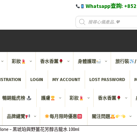
Whatsapp查詢: +85
彩妝
香水香薰
身體護理
旅行裝
ISTRATION
LOGIN
MY ACCOUNT
LOST PASSWORD
M
暢銷龍虎榜
護膚
彩妝
香水香薰
品牌總覽
每月限時優惠
關注問題
Malone – 黑琥珀與野薑花芳醇古龍水 100ml