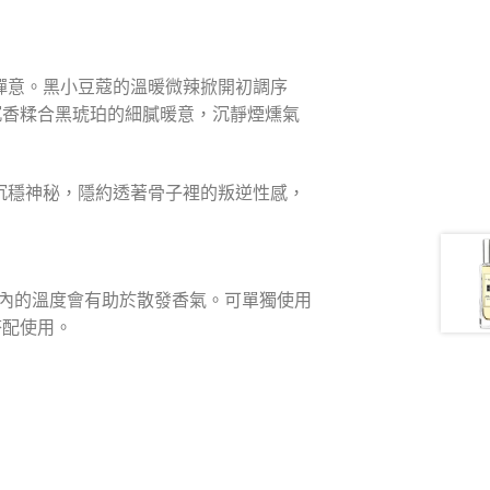
禪意。黑小豆蔻的溫暖微辣掀開初調序
沉香糅合黑琥珀的細膩暖意，沉靜煙燻氣
沉穩神秘，隱約透著骨子裡的叛逆性感，
內的溫度會有助於散發香氣。可單獨使用
搭配使用。