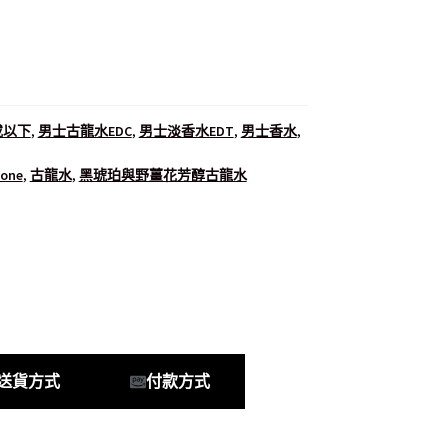
或以下
,
男士古龍水EDC
,
男士淡香水EDT
,
男士香水
,
lone
,
古龍水
,
黑琥珀與野薑花芳醇古龍水
送貨方式
付款方式