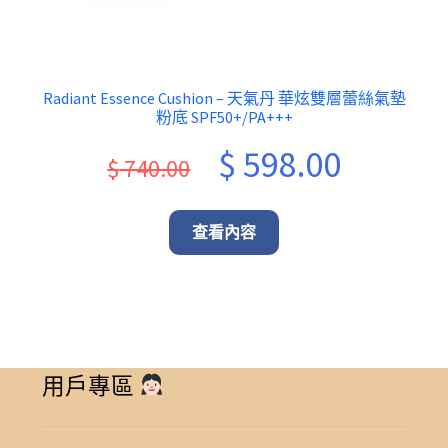
Radiant Essence Cushion – 天氣丹 華炫雙層蕾絲氣墊
粉底 SPF50+/PA+++
Original
Current
$
598.00
$
740.00
price
price
was:
is:
查看內容
$ 740.00.
$ 598.00.
用戶專區