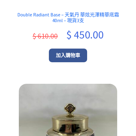
Double Radiant Base – 天氣丹 華炫光澤精華底霜
40ml – 現貨3支
Original
Current
$
450.00
$
610.00
price
price
was:
is:
加入購物車
$ 610.00.
$ 450.00.