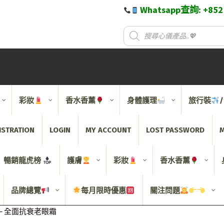
Whatsapp查詢: +85
彩妝
香水香薰
身體護理
旅行裝
ISTRATION
LOGIN
MY ACCOUNT
LOST PASSWORD
M
暢銷龍虎榜
護膚
彩妝
香水香薰
品牌總覽
每月限時優惠
關注問題
Cream – 全面抗衰老眼霜