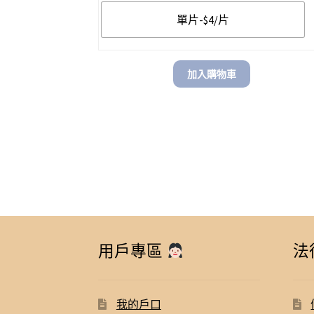
$ 90.00
單片-$4/片
加入購物車
用戶專區
法
我的戶口