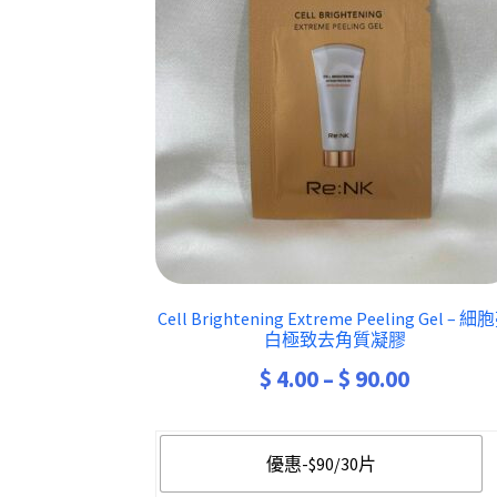
Cell Brightening Extreme Peeling Gel – 細
白極致去角質凝膠
Price
$
4.00
–
$
90.00
range:
$ 4.00
優惠-$90/30片
through