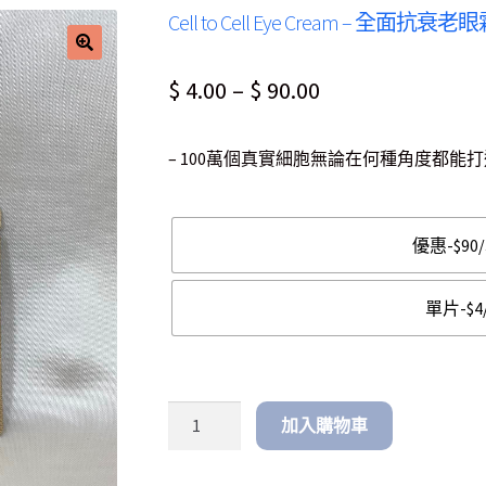
Cell to Cell Eye Cream – 全面抗衰老
Price
$
4.00
–
$
90.00
range:
– 100萬個真實細胞無論在何種角度都
$ 4.00
through
$ 90.00
優惠-$90
單片-$4
加入購物車