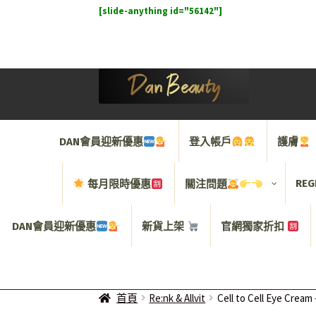
[slide-anything id="56142"]
Skip
Skip
to
to
navigation
content
DAN會員迎新優惠
登入帳戶
護膚
REG
每月限時優惠
關注問題
DAN會員迎新優惠
新貨上架
官網獨家折扣
首頁
Re:nk & Allvit
Cell to Cell Eye 