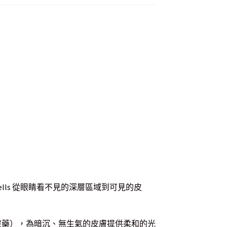
ells 從眼睛看不見的深層區域到可見的皮
胭脂樹和沒藥），為暗沉、無生氣的皮膚提供柔和的光