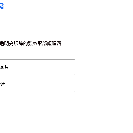
眼霜
能打造明亮眼眸的強效眼部護理霜
/30片
/片