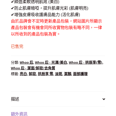
$ 400.00.
$ 280.00.
✔締造柔軟透明肌底 (美白)
✔防止肌膚暗啞，提升肌膚光彩 (肌膚明亮)
✔增強皮膚吸收護膚品能力 (活化肌膚)
由於品牌會不定時更新產品包裝，網站圖片所顯示
產品包裝會有機會同所收實物包裝有略不同，一律
以所收到的產品包裝為實。
已售完
分類:
Whoo 后
,
Whoo 后 - 光澤/美白
,
Whoo 后 - 拱辰享(雪)
,
Whoo 后 - 潔面/卸妝/去角質
標籤:
亮白
,
卸妝
,
拱辰享 雪
,
淡斑
,
潔顏
,
面部護理
描述
額外資訊