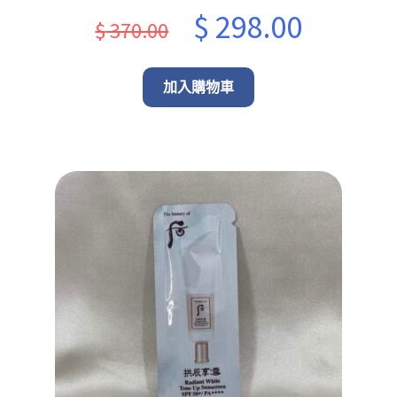
Original
Current
$
298.00
$
370.00
price
price
was:
is:
加入購物車
$ 370.00.
$ 298.00.