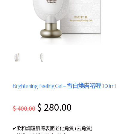
Brightening Peeling Gel – 雪白煥膚啫喱 100ml
Original
Current
$
280.00
$
400.00
price
price
was:
is:
✔柔和調理肌膚表面老化角質 (去角質)