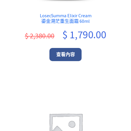
LosecSumma Elixir Cream
鎏金溯茫重生面霜 60ml
Original
Current
$
1,790.00
$
2,380.00
price
price
was:
is:
查看內容
$ 2,380.00.
$ 1,790.