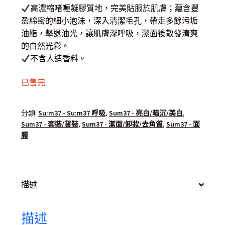
高濃縮啫喱凝膠質地，完美貼服於肌膚；蘊含豐
盈綿密的細小泡沬，深入清潔毛孔，帶走多餘污垢
油脂，擊退油光，讓肌膚深呼吸，潔面後散發清爽
的自然光彩。
不含人造香料。
已售完
分類:
Su:m37 - Su:m37 呼吸
,
Sum37 - 亮白/暗沉/美白
,
Sum37 - 套裝/貨裝
,
Sum37 - 潔面/卸妝/去角質
,
Sum37 - 面
膜
描述
描述