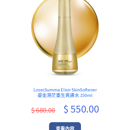
LosecSumma Elixir SkinSoftener
鎏金溯茫重生爽膚水 150ml
Original
Current
$
550.00
$
680.00
price
price
was:
is:
查看內容