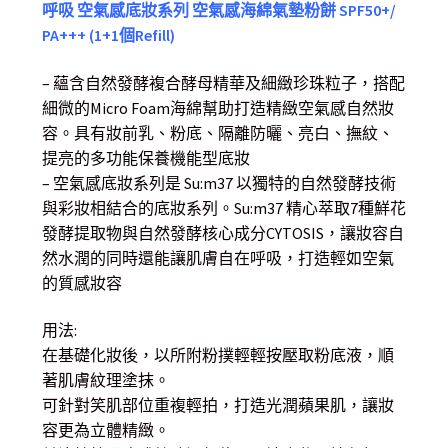
呼吸 空氣感底妝系列 空氣感海綿氣墊粉餅 SPF50+/
PA+++ (1+1個Refill)
– 蘊含自然發酵複合酵母精華及細緻珍珠粒子，搭配
細微的Micro Foam海綿幫助打造精緻空氣感自然妝
容。具有妝前乳、粉底、隔離防曬、亮白、撫紋、
提亮的多功能保養機能型底妝
– 空氣感底妝系列是 Su:m37 以獨特的自然發酵技術
與彩妝相結合的底妝系列。Su:m37 精心萃取7種鮮花
發酵提取物與自然發酵核心成分CYTOSIS，讓妝容自
然水潤的同時還能讓肌膚自在呼吸，打造輕如空氣
的質感妝容
用法:
在基礎化妝後，以所附粉撲輕輕按壓取粉底液，順
著肌膚紋理塗抹。
可針對笑肌部位重複輕拍，打造光潤蘋果肌，讓妝
容更為立體精緻。