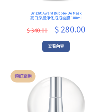
Bright Award Bubble-De Mask
亮白深層淨化泡泡面膜 100ml
Original
Current
$
280.00
$
340.00
price
price
was:
is:
查看內容
$ 340.00.
$ 280.00.
預訂查詢