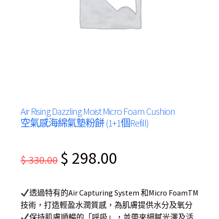
Air Rising Dazzling Moist Micro Foam Cushion
空氣感海綿氣墊粉餅 (1+1個Refill)
Original
Current
$
298.00
$
330.00
price
price
was:
is:
透過特有的Air Capturing System 和Micro FoamTM
$ 330.00.
$ 298.00.
技術，打造輕盈水潤質感，為肌膚提供水分及氧分
保持肌膚順暢的「呼吸」，並帶來細膩光澤及活