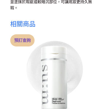
並塗抹於瑕疵或較暗沉部位，可讓底妝更持久無
瑕。
相關商品
預訂查詢