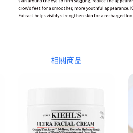
skin around the eye to firm sagging, reduce the appearanc
crow’s feet for a smoother, more youthful appearance. K
Extract helps visibly strengthen skin for a recharged loo
相關商品