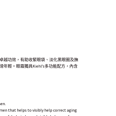
卓越功效，有助收緊眼袋、淡化黑眼圈及撫
輕。眼霜獨具Kiehl’s多功能配方，內含
。
men.
r men that helps to visibly help correct aging