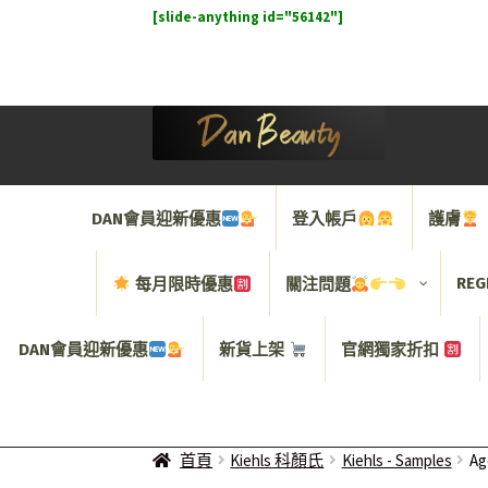
[slide-anything id="56142"]
Skip
Skip
to
to
navigation
content
DAN會員迎新優惠
登入帳戶
護膚
REG
每月限時優惠
關注問題
DAN會員迎新優惠
新貨上架
官網獨家折扣
首頁
Kiehls 科顏氏
Kiehls - Samples
Ag