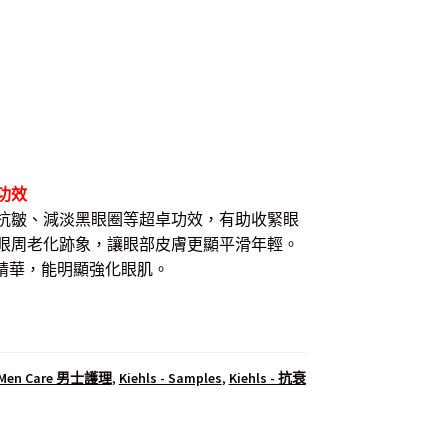
功效
抗皺、減淡黑眼圈等超卓功效，有助收緊眼
眼周老化跡象，讓眼部皮膚更顯平滑年輕。
麥籽精華，能明顯強化眼肌。
- Men Care 男士護理
,
Kiehls - Samples
,
Kiehls - 抗衰