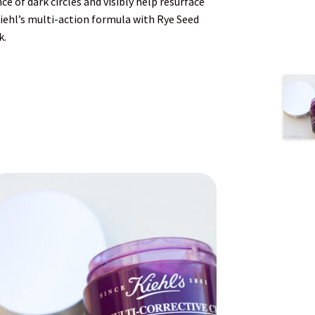
e of dark circles and visibly help resurface
iehl’s multi-action formula with Rye Seed
k.