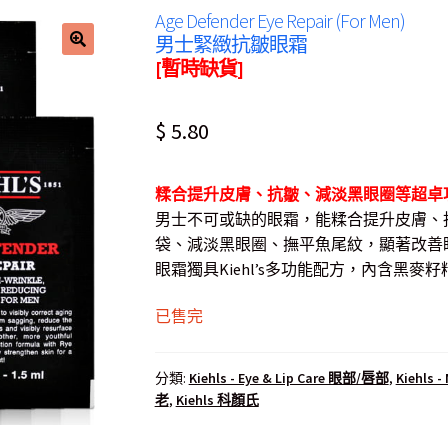
Age Defender Eye Repair (For Men)
男士緊緻抗皺眼霜
[暫時缺貨]
$
5.80
糅合提升皮膚、抗皺、減淡黑眼圈等超卓
男士不可或缺的眼霜，能糅合提升皮膚、
袋、減淡黑眼圈、撫平魚尾紋，顯著改善
眼霜獨具Kiehl’s多功能配方，內含黑
已售完
分類:
Kiehls - Eye & Lip Care 眼部/唇部
,
Kiehls 
老
,
Kiehls 科顏氏