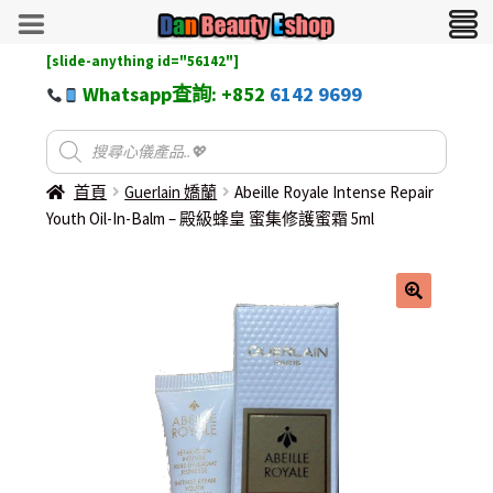
[slide-anything id="56142"]
Whatsapp查詢: +852
6142 9699
首頁
Guerlain 嬌蘭
Abeille Royale Intense Repair
Youth Oil-In-Balm – 殿級蜂皇 蜜集修護蜜霜 5ml