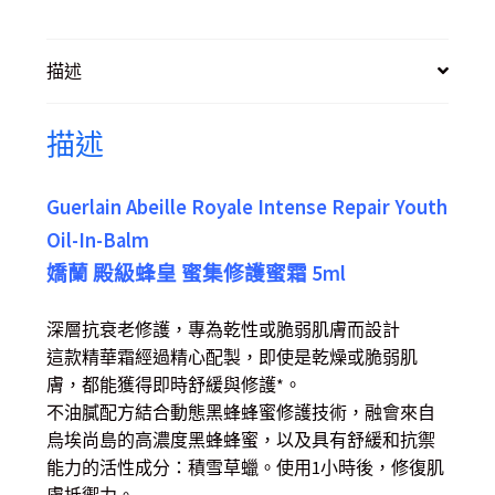
描述
描述
Guerlain Abeille Royale Intense Repair Youth
Oil-In-Balm
嬌蘭 殿級蜂皇 蜜集修護蜜霜 5ml
深層抗衰老修護，專為乾性或脆弱肌膚而設計
這款精華霜經過精心配製，即使是乾燥或脆弱肌
膚，都能獲得即時舒緩與修護*。
不油膩配方結合動態黑蜂蜂蜜修護技術，融會來自
烏埃尚島的高濃度黑蜂蜂蜜，以及具有舒緩和抗禦
能力的活性成分：積雪草蠟。使用1小時後，修復肌
膚抵禦力。