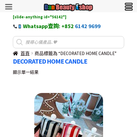
[slide-anything id="56142"]
Whatsapp查詢: +852
6142 9699
首頁
商品標籤為 “DECORATED HOME CANDLE”
DECORATED HOME CANDLE
顯示單一結果