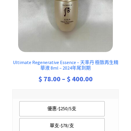
Ultimate Regenerative Essence – 天率丹 極致再生精
華液 8ml – 2024年尾到期
Price
$
78.00
–
$
400.00
range:
$ 78.00
優惠-$250/5支
through
$ 400.00
單支-$78/支