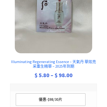
Illuminating Regenerating Essence – 天氣丹 華炫亮
采重生精華 – 2025年到期
Price
$
5.80
–
$
98.00
range:
$ 5.80
優惠-$98/30片
through