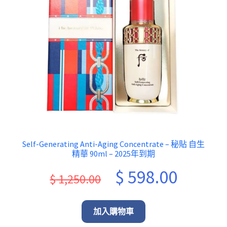
Self-Generating Anti-Aging Concentrate – 秘貼 自生
精華 90ml – 2025年到期
Original
Current
$
598.00
$
1,250.00
price
price
was:
is:
加入購物車