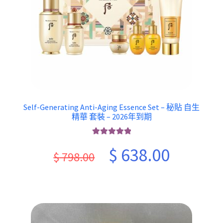
Self-Generating Anti-Aging Essence Set – 秘貼 自生
精華 套裝 – 2026年到期
評分
5.00
滿
Original
Current
$
638.00
分 5
$
798.00
price
price
was:
is:
$ 798.00.
$ 638.00.