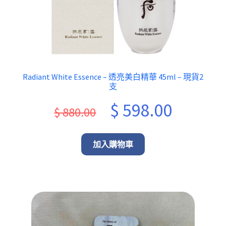
Radiant White Essence – 透亮美白精華 45ml – 現貨2
支
Original
Current
$
598.00
$
880.00
price
price
was:
is:
加入購物車
$ 880.00.
$ 598.00.