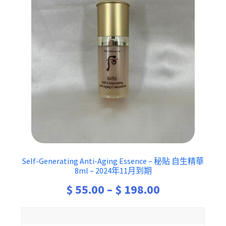
Self-Generating Anti-Aging Essence – 秘貼 自生精華
8ml – 2024年11月到期
Price
$
55.00
–
$
198.00
range: