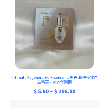
Ultimate Regenerative Essence -天率丹 和率極致再
生精華 – 2025年到期
Price
$
5.80
–
$
198.00
range: