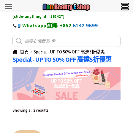
[slide-anything id="56142"]
Whatsapp查詢: +852
6142 9699
首頁
Special - UP TO 50% OFF 高達5折優惠
Special - UP TO 50% OFF 高達5折優惠
Sorted
Showing all 2 results
by
latest