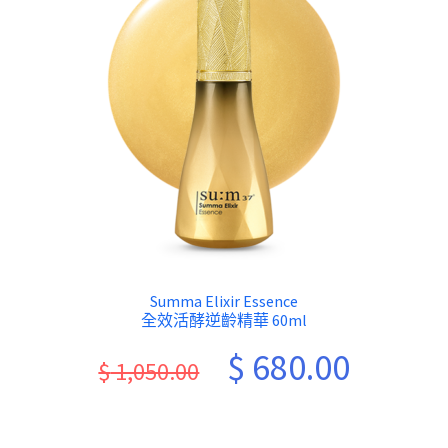
Summa Elixir Essence
全效活酵逆齡精華 60ml
Original
Current
$
680.00
$
1,050.00
price
price
was:
is: