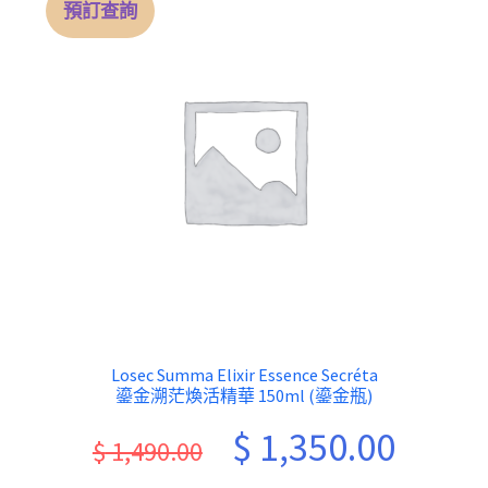
預訂查詢
Losec Summa Elixir Essence Secréta
鎏金溯茫煥活精華 150ml (鎏金瓶)
Original
Current
$
1,350.00
$
1,490.00
price
price