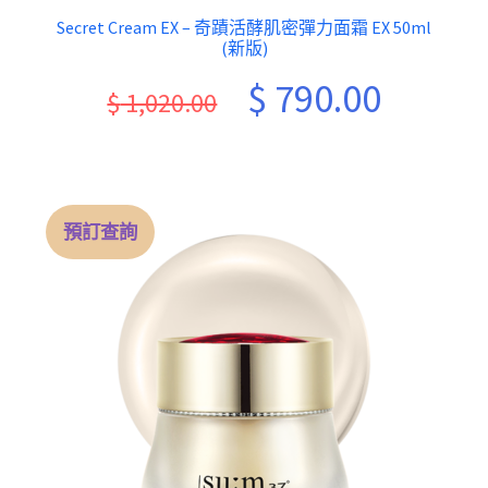
Secret Cream EX – 奇蹟活酵肌密彈力面霜 EX 50ml
(新版)
Original
Current
$
790.00
$
1,020.00
price
price
was:
is:
$ 1,020.00.
$ 790.00.
預訂查詢