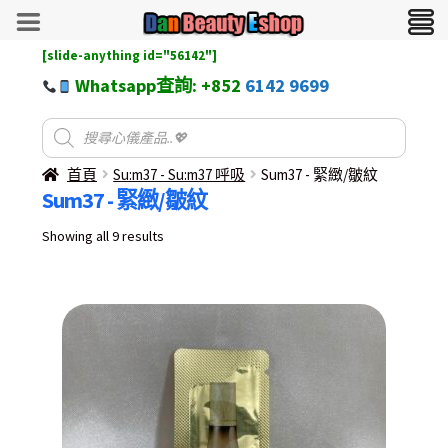
[slide-anything id="56142"]
Whatsapp查詢: +852
6142 9699
首頁
Su:m37 - Su:m37 呼吸
Sum37 - 緊緻/皺紋
Sum37 - 緊緻/皺紋
Sorted
Showing all 9 results
by
latest