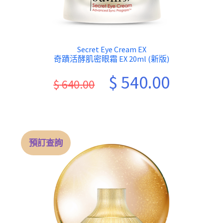
Secret Eye Cream EX
奇蹟活酵肌密眼霜 EX 20ml (新版)
Original
Current
$
540.00
$
640.00
price
price
was:
is:
$ 640.00.
$ 540.00.
預訂查詢