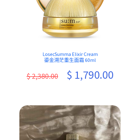
LosecSumma Elixir Cream
鎏金溯茫重生面霜 60ml
Original
Current
$
1,790.00
$
2,380.00
price
price
was:
is:
$ 2,380.00.
$ 1,790.