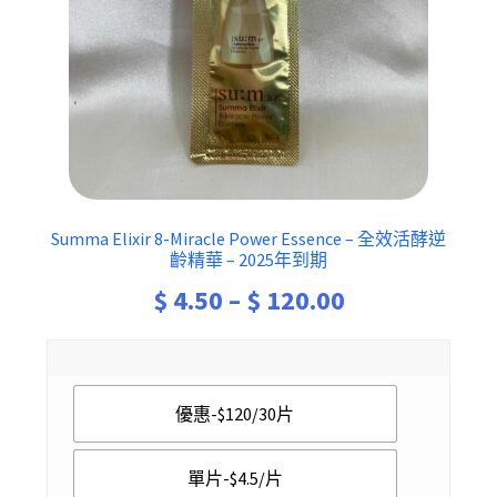
Summa Elixir 8-Miracle Power Essence – 全效活酵逆
齡精華 – 2025年到期
Price
$
4.50
–
$
120.00
range:
$ 4.50
優惠-$120/30片
through
$ 120.00
單片-$4.5/片