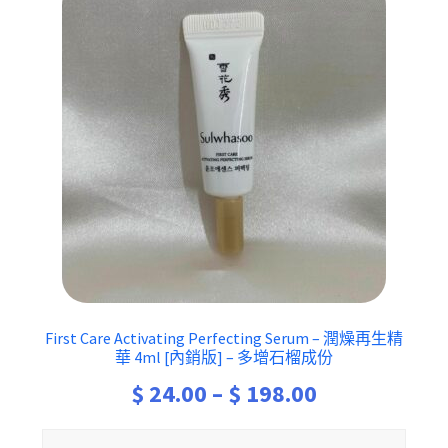
First Care Activating Perfecting Serum – 潤燥再生精
華 4ml [內銷版] – 多增石榴成份
Price
$
24.00
–
$
198.00
range: