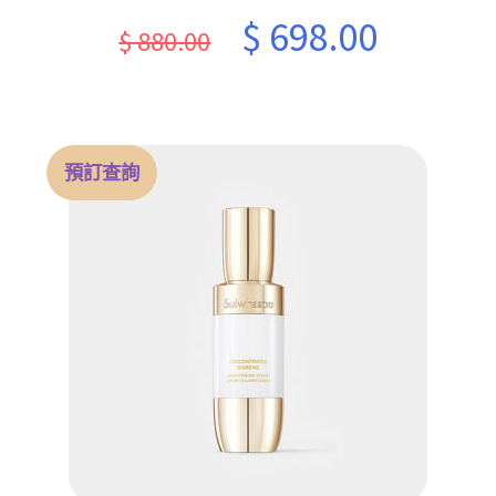
Original
Current
$
698.00
$
880.00
price
price
was:
is:
$ 880.00.
$ 698.00.
預訂查詢