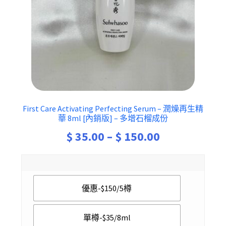
First Care Activating Perfecting Serum – 潤燥再生精
華 8ml [內銷版] – 多增石榴成份
Price
$
35.00
–
$
150.00
range:
$ 35.00
優惠-$150/5樽
through
$ 150.00
單樽-$35/8ml