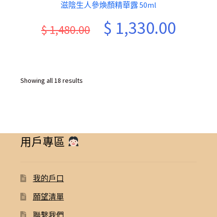
滋陰生人參煥顏精華露 50ml
Original
Current
$
1,330.00
$
1,480.00
price
price
was:
is:
$ 1,480.00.
$ 1,330.
Sorted
Showing all 18 results
by
latest
用戶專區
我的戶口
願望清單
聯繫我們