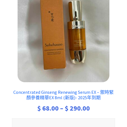
Concentrated Ginseng Renewing Serum EX – 禦時緊
顏參養精華EX 8ml (新版)- 2025年到期
Price
$
68.00
–
$
290.00
range: