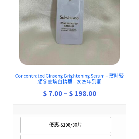
Concentrated Ginseng Brightening Serum – 禦時緊
顏參養煥白精華 – 2025年到期
Price
$
7.00
–
$
198.00
range:
$ 7.00
優惠-$198/30片
through