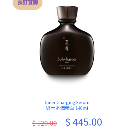
預訂查詢
Inner Charging Serum
男士本潤精華 140ml
Original
Current
$
445.00
$
520.00
price
price