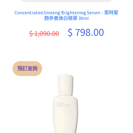
Concentrated Ginseng Brightening Serum – 禦時緊
顏參養煥白精華 30ml
Original
Current
$
798.00
$
1,090.00
price
price
was:
is:
$ 1,090.00.
$ 798.00.
預訂查詢