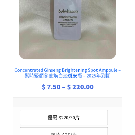
Concentrated Ginseng Brightening Spot Ampoule –
禦時緊顏參養煥白淡斑安瓶 – 2025年到期
Price
$
7.50
–
$
220.00
range:
$ 7.50
優惠-$220/30片
through
$ 220.00
單片-$7.5/片