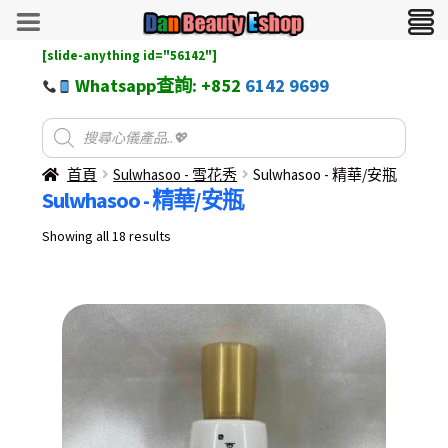
[slide-anything id="56142"]
Whatsapp查詢: +852
6142 9699
首頁
Sulwhasoo - 雪花秀
Sulwhasoo - 精華/安瓶
Sulwhasoo - 精華/安瓶
Sorted
Showing all 18 results
by
latest