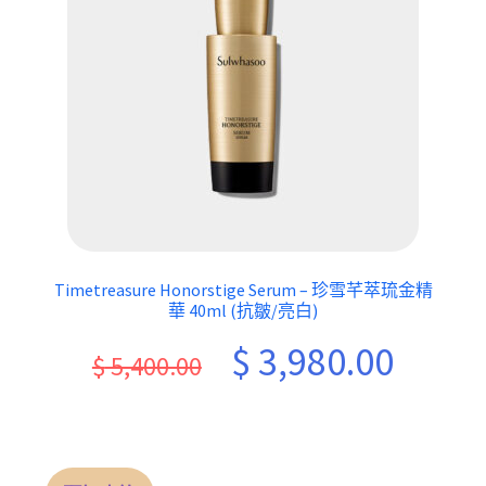
Timetreasure Honorstige Serum – 珍雪芊萃琉金精
華 40ml (抗皺/亮白)
Original
Current
$
3,980.00
$
5,400.00
price
price
was:
is:
$ 5,400.00.
$ 3,980.