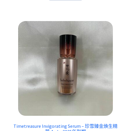
Timetreasure Invigorating Serum – 珍雪臻金煥生精