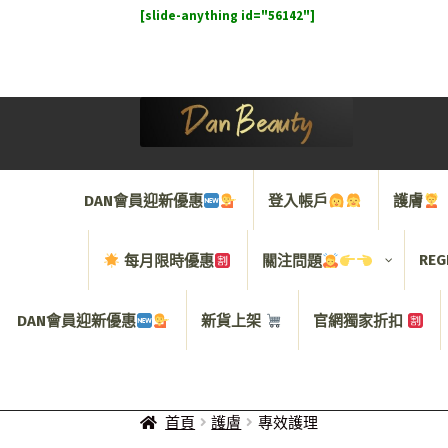
[slide-anything id="56142"]
Skip
Skip
to
to
navigation
content
DAN會員迎新優惠
登入帳戶
護膚
REG
每月限時優惠
關注問題
DAN會員迎新優惠
新貨上架
官網獨家折扣
首頁
護膚
專效護理