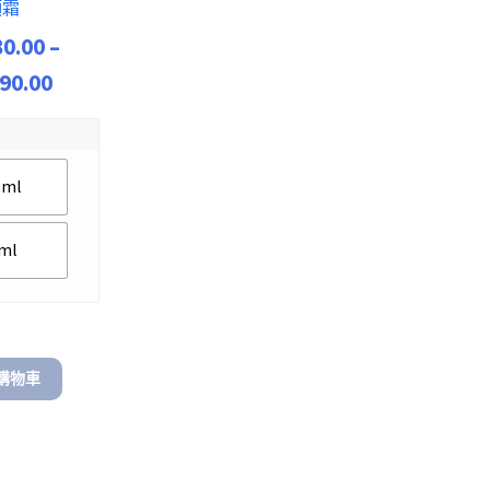
頸霜
80.00
–
Price
90.00
range:
$ 1,780.00
through
0ml
$ 1,990.00
ml
購物車