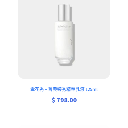
雪花秀 – 菁典臻秀精萃乳液 125ml
$
798.00