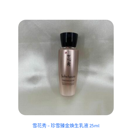
雪花秀 – 珍雪臻金煥生乳液 25ml