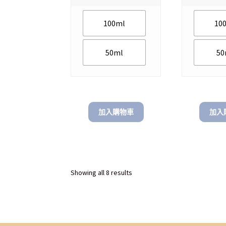
$ 1,290.00
through
100ml
10
$ 1,680.00
50ml
50
加入購物車
加入
Sorted
Showing all 8 results
by
latest