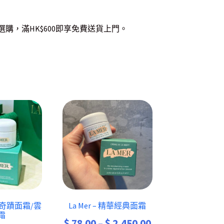
選購，滿HK$600即享免費送貨上門。
柔潤奇蹟面霜/雲
La Mer – 精華經典面霜
霜
Price
$
78.00
–
$
2,450.00