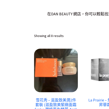
在DAN BEAUTY 網店，你可以
Sorted
Showing all 8 results
by
latest
雪花秀 – 滋盈致美潤2件
La Prairi
套裝 (滋盈致美緊緻面霜
昇華霜