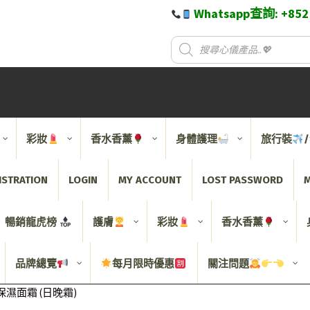
Whatsapp查詢: +85
彩妝
香水香薰
身體護理
旅行裝
ISTRATION
LOGIN
MY ACCOUNT
LOST PASSWORD
M
暢銷龍虎榜
護膚
彩妝
香水香薰
品牌總覽
每月限時優惠
關注問題
保濕面霜 (日晚霜)