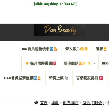
[slide-anything id="56142"]
Skip
Skip
to
to
navigation
content
DAN會員迎新優惠
登入帳戶
護膚
REG
每月限時優惠
關注問題
DAN會員迎新優惠
新貨上架
官網獨家折扣
首頁
護膚
乳液/面霜
面霜 (日晚霜)