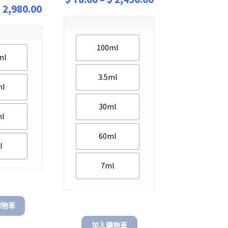
Price
$
2,980.00
range:
range:
$ 78.00
$ 78.00
through
100ml
through
ml
$ 2,450.00
$ 2,980.00
3.5ml
ml
30ml
ml
60ml
l
7ml
購物車
加入購物車