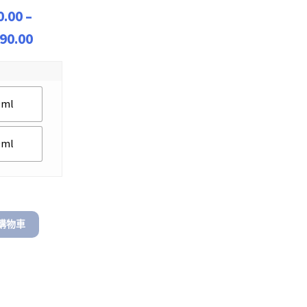
0.00
–
Price
90.00
range:
$ 990.00
through
0ml
$ 1,190.00
0ml
購物車