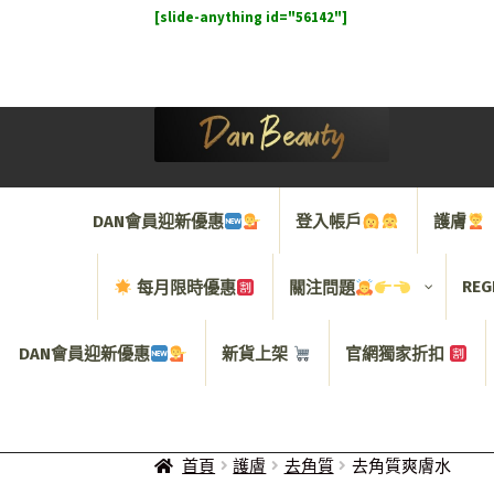
[slide-anything id="56142"]
Skip
Skip
to
to
navigation
content
DAN會員迎新優惠
登入帳戶
護膚
REG
每月限時優惠
關注問題
DAN會員迎新優惠
新貨上架
官網獨家折扣
首頁
護膚
去角質
去角質爽膚水