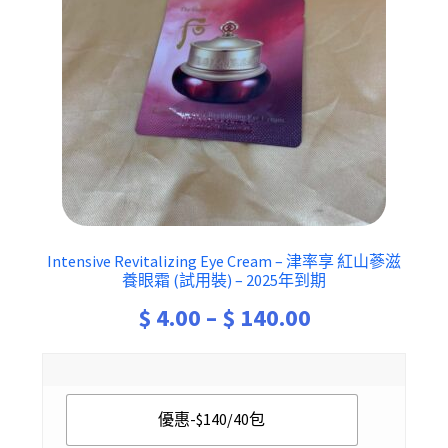
Intensive Revitalizing Eye Cream – 津率享 紅山蔘滋
養眼霜 (試用裝) – 2025年到期
Price
$
4.00
–
$
140.00
range:
$ 4.00
優惠-$140/40包
through