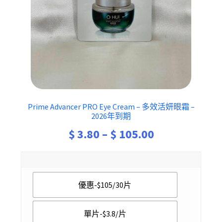
Prime Advancer PRO Eye Cream – 多效活妍眼霜 –
2026年到期
Price
$
3.80
–
$
105.00
range:
$ 3.80
優惠-$105/30片
through
$ 105.00
單片-$3.8/片