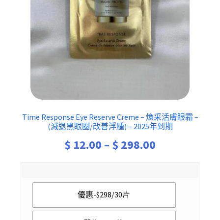
Time Response Eye Reserve Creme – 煥采活膚眼霜 –
(減退黑眼圈/改善浮腫) – 2025年到期
Price
$
12.00
–
$
298.00
range:
$ 12.00
優惠-$298/30片
through
$ 298.00