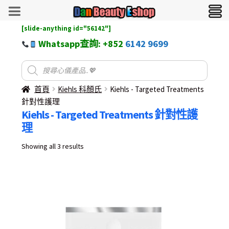
[slide-anything id="56142"]
Whatsapp查詢: +852
6142 9699
首頁
Kiehls 科顏氏
Kiehls - Targeted Treatments
針對性護理
Kiehls - Targeted Treatments 針對性護
理
Sorted
Showing all 3 results
by
latest