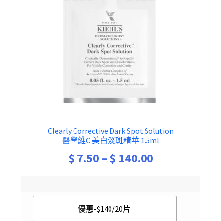
Clearly Corrective Dark Spot Solution
醫學維C 美白淡斑精華 1.5ml
Price
$
7.50
–
$
140.00
range:
$ 7.50
優惠-$140/20片
through