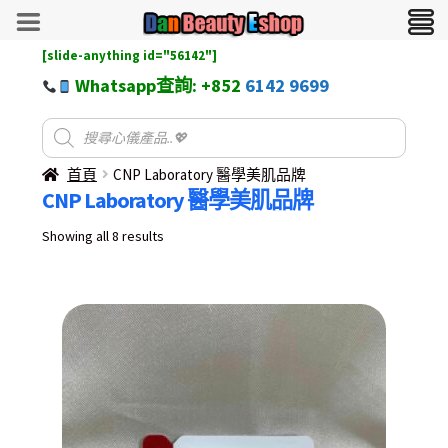
[slide-anything id="56142"]
Whatsapp查詢: +852
6142 9699
首頁
CNP Laboratory 醫學美肌品牌
CNP Laboratory 醫學美肌品牌
Sorted
Showing all 8 results
by
latest