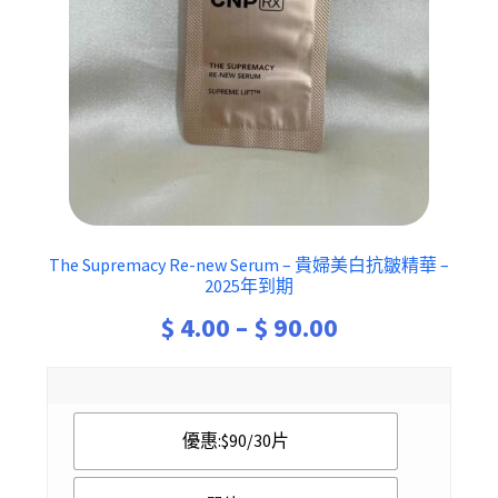
The Supremacy Re-new Serum – 貴婦美白抗皺精華 –
2025年到期
Price
$
4.00
–
$
90.00
range:
$ 4.00
優惠:$90/30片
through
$ 90.00