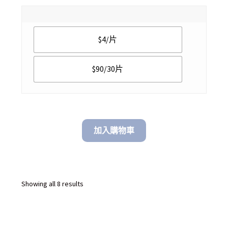
range:
$ 4.00
$4/片
through
$ 90.00
$90/30片
加入購物車
Sorted
Showing all 8 results
by
latest