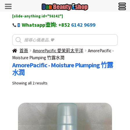
[slide-anything id="56142"]
Whatsapp查詢: +852
6142 9699
首頁
AmorePacific 愛茉莉太平洋
AmorePacific -
Moisture Plumping 竹露水潤
AmorePacific - Moisture Plumping 竹露
水潤
Sorted
Showing all 2 results
by
latest