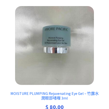
MOISTURE PLUMPING Rejuvenating Eye Gel – 竹露水
潤眼部啫喱 3ml
$
80.00