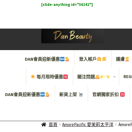
[slide-anything id="56142"]
Skip
Skip
to
to
navigation
content
DAN會員迎新優惠
登入帳戶
護膚
REG
每月限時優惠
關注問題
DAN會員迎新優惠
新貨上架
官網獨家折扣
首頁
AmorePacific 愛茉莉太平洋
AmoreP