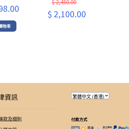
$
2,450.00
al
Current
98.00
Original
Current
$
2,100.00
price
price
price
is:
購物車
was:
is:
0.
$ 598.00.
$ 2,450.00.
$ 2,100.00.
律資訊
條款及細則
付款方式