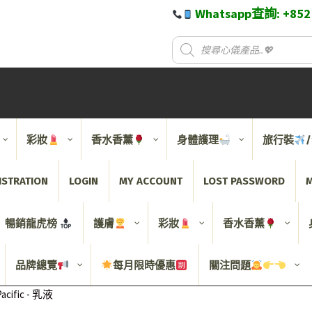
Whatsapp查詢: +85
彩妝
香水香薰
身體護理
旅行裝
ISTRATION
LOGIN
MY ACCOUNT
LOST PASSWORD
M
暢銷龍虎榜
護膚
彩妝
香水香薰
品牌總覽
每月限時優惠
關注問題
acific - 乳液