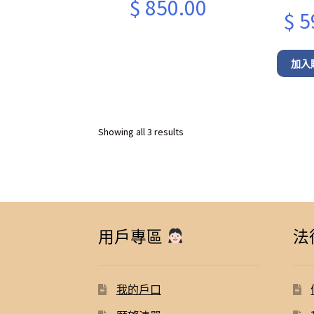
Original
Current
$
850.00
Origin
$
5
price
price
price
was:
is:
was:
加入
$ 1,580.00.
$ 850.00.
$ 830.0
Sorted
Showing all 3 results
by
latest
用戶專區
法
我的戶口