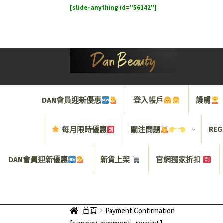
[slide-anything id="56142"]
Skip
Skip
to
to
navigation
content
DAN會員迎新優惠
登入帳戶
護膚
REG
每月限時優惠
關注問題
DAN會員迎新優惠
新貨上架
官網獨家折扣
首頁
Payment Confirmation
[simpay_payment_receipt]