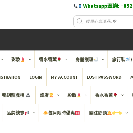
Whatsapp查詢: +85
彩妝
香水香薰
身體護理
旅行裝
ISTRATION
LOGIN
MY ACCOUNT
LOST PASSWORD
M
暢銷龍虎榜
護膚
彩妝
香水香薰
品牌總覽
每月限時優惠
關注問題